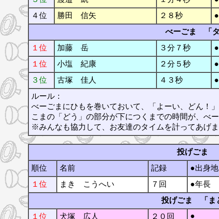
４位
勝田 信矢
２８秒
べーごま 「
１位
加藤 岳
３分７秒
１位
小塩 紀康
２分５秒
３位
古塚 佳人
４３秒
ルール：
べーごまにひもを巻いておいて、「よーい、どん！」
こまの「どう」の部分が下につくまでの時間が、べー
※みんなも協力して、お友達のタイムを計ってあげま
投げごま 
順位
名前
記録
●出身
１位
まき こうへい
７回
●年長
投げごま 「ま
●
１位
犬塚 広人
２０回