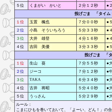
５位
くまがい かいと
２分１２秒
●
投げごま 「タイム
１位
玉置 楓也
７分００秒
●
２位
小島 そういちろう
５分３３秒
●
３位
大井 雄登
４分１６秒
●
４位
吉田 美優
３分３３秒
●
投げごま 「
１位
生山 葵
７分５５秒
●
２位
ジーコ
７分１２秒
●
TAKA
３位
６分３４秒
●
４位
古井 将昭
５分４０秒
●
５位
うっさん
５分２９秒
●
ルール：
こまにひもを巻いておいて、「よーい、どん！」の合