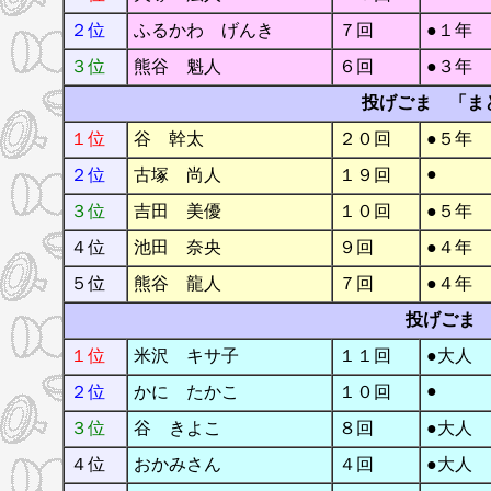
２位
ふるかわ げんき
７回
●１年
３位
熊谷 魁人
６回
●３年
投げごま 「ま
１位
谷 幹太
２０回
●５年
●
２位
古塚 尚人
１９回
３位
吉田 美優
１０回
●５年
４位
池田 奈央
９回
●４年
５位
熊谷 龍人
７回
●４年
投げごま
１位
米沢 キサ子
１１回
●大人
●
２位
かに たかこ
１０回
３位
谷 きよこ
８回
●大人
４位
おかみさん
４回
●大人