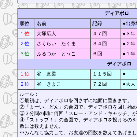
ディアボロ 「ｽ
順位
名前
記録
●出身
１位
犬塚広人
４７回
●３年
２位
さくらい たくま
３４回
●２年
３位
ふるつか とうこ
６回
●１年
ディアボロ 「ｽ
●
１位
谷 直柔
１１５回
２位
谷 きよこ
７２回
●大人
ルール：
①最初は、ディアボロを回さずに地面に置きます。
②「よーい、どん」の合図で、ディアボロを回し始め
③２分間の間に何回「スロー・アンド・キャッチ」が
④「ストップ！」の合図で、ディアボロを投げるのを
数には数えません。
※みんなも協力して、お友達の回数を数えてあげまし