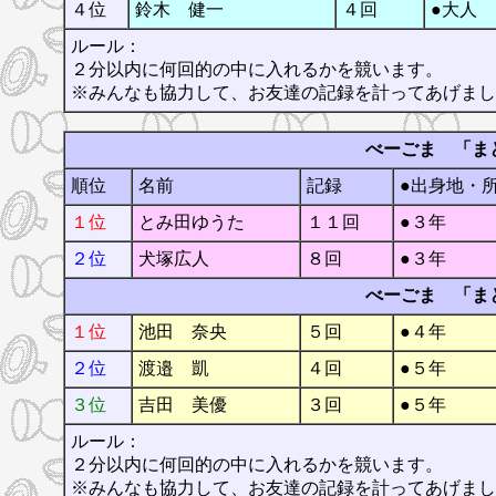
４位
鈴木 健一
４回
●大人
ルール：
２分以内に何回的の中に入れるかを競います。
※みんなも協力して、お友達の記録を計ってあげまし
べーごま 「ま
順位
名前
記録
●出身地・
１位
とみ田ゆうた
１１回
●３年
２位
犬塚広人
８回
●３年
べーごま 「ま
１位
池田 奈央
５回
●４年
２位
渡邉 凱
４回
●５年
３位
吉田 美優
３回
●５年
ルール：
２分以内に何回的の中に入れるかを競います。
※みんなも協力して、お友達の記録を計ってあげまし