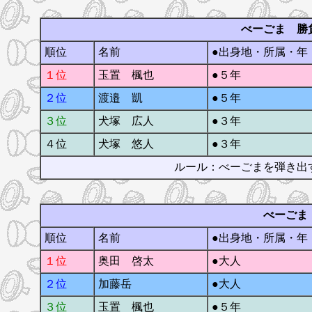
べーごま 勝
順位
名前
●出身地・所属・年
１位
玉置 楓也
●５年
２位
渡邉 凱
●５年
３位
犬塚 広人
●３年
４位
犬塚 悠人
●３年
ルール：べーごまを弾き出
べーごま
順位
名前
●出身地・所属・年
１位
奥田 啓太
●大人
２位
加藤岳
●大人
３位
玉置 楓也
●５年