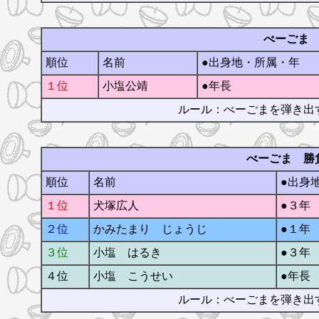
べーごま
順位
名前
●出身地・所属・年
１位
小塩公靖
●年長
ルール：べーごまを弾き出
べーごま 勝
順位
名前
●出身
１位
犬塚広人
●３年
２位
かみたまり じょうじ
●１年
３位
小塩 はるき
●３年
４位
小塩 こうせい
●年長
ルール：べーごまを弾き出