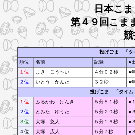
日本こま
第４９回こま
競
投げごま 「タ
順位
名前
記録
●
１位
まき こうへい
４分０２秒
●
２位
いとう かんた
３２秒
●
投げごま 「タイム
１位
ふるかわ げんき
５分５１秒
●
２位
とみた ゆうた
５分２０秒
●
３位
犬塚 悠人
５分１６秒
●
４位
犬塚 広人
５分７秒
●