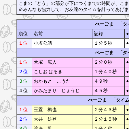
こまの「どう」の部分が下につくまでの時間が、こま
※みんなも協力して、お友達のタイムを計ってあげま
べーごま 「タ
順位
名前
記録
１位
小塩公靖
１分５秒
べーごま 「タ
１位
犬塚 広人
２分０秒
２位
こしお はるき
１分４０秒
３位
おかもと こうた
４９秒
４位
かみたまり じょうじ
４５秒
べーごま 「タイ
１位
玉置 楓也
２分４３秒
２位
大井 雄登
２分１５秒
３位
渡邉 凱
１分４秒