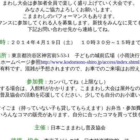
まわし大会は参加者全員で楽しく盛り上げていく大会です。
みなさんご協力よろしくお願いします。
こままわしのパフォーマンスもあります。
マンスに参加してくれる人を募集します。新技をみんなに見て
下記お問い合わせ先から連絡してね。
時
：２０１４年４月１９日（土） １０時３０分～１５時
場所
：東京都渋谷区神宮前5-53-1 子どもの城前広場（小雨決
（ホームページ参照
http://www.kodomono-shiro.jp/access/index.shtml
有料です。混雑が予想されますので、お車でのご来場はお控え
参加費
：カンパしてね（上限なし）
する場合は、入館料がかかります。こままわし大会は屋外なの
普及協会の活動を応援してください。少しでも自分のお小遣い
マイごま（持っていない子も貸してもらえます）お弁当・参加
いろんなコマの販売があります。自分に合ったコマを買って技
主催
：日本こままわし普及協会