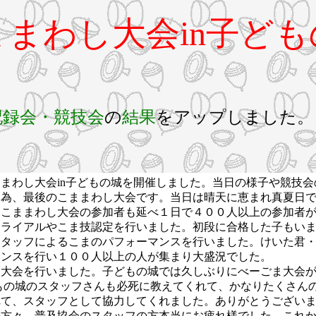
まわし大会in子ど
記録会・競技会
の
結果
をアップしました。
まわし大会in子どもの城を開催しました。当日の様子や競技
為、最後のこままわし大会です。当日は晴天に恵まれ真夏日で
、こままわし大会の参加者も延べ１日で４００人以上の参加者
ライアルやこま技認定を行いました。初段に合格した子もい
タッフによるこまのパフォーマンスを行いました。けいた君・
マンスを行い１００人以上の人が集まり大盛況でした。
大会を行いました。子どもの城では久しぶりにべーごま大会が
もの城のスタッフさんも必死に教えてくれて、かなりたくさん
れて、スタッフとして協力してくれました。ありがとうござい
の方々、普及協会のスタッフの方本当にお疲れ様でした。これ