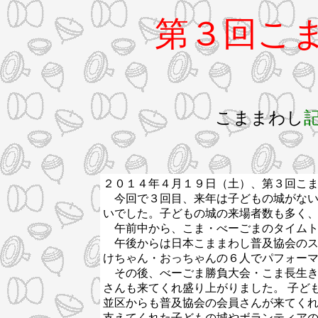
第３回こま
こままわし
２０１４年４月１９日（土）、第３回こま
今回で３回目、来年は子どもの城がない
いでした。子どもの城の来場者数も多く
午前中から、こま・べーごまのタイムト
午後からは日本こままわし普及協会のス
けちゃん・おっちゃんの６人でパフォー
その後、べーごま勝負大会・こま長生き
さんも来てくれ盛り上がりました。 子ど
並区からも普及協会の会員さんが来てく
支えてくれた子どもの城やボランティア