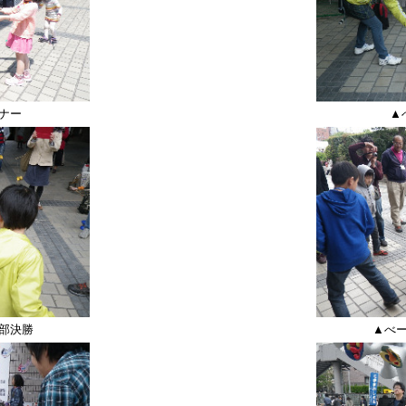
ナー
▲
部決勝
▲べ