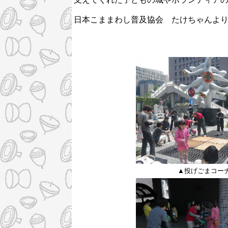
日本こままわし普及協会 たけちゃんよ
▲投げごまコー