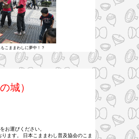
んもこままわしに夢中！？
もの城）
！
をお運びください。
ります。 日本こままわし普及協会のこま