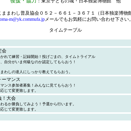
後援・協力
：東京子どもの城・日本独楽博物館 他
こままわし普及協会０５２－６６１－３６７１（日本独楽博物
oma-m@yk.commufa.jp
メールでもお気軽にお問い合わせ下さい
タイムテーブル
定会
分かれて練習・記録開始！投げごまの、タイムトライアル
定、自分がいま何級なのか認定してもらおう！
ままわしの達人にしっかり教えてもらおう。
ォーマンス
ーマンス参加者募集！みんなに見てもらおう！
に応じて変更致します。
負！大会
まわるか勝負してみよう！予選から行います。
に応じて変更致します。