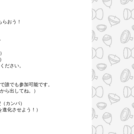
もらおう！
まで
行）
）
ください。
で誰でも参加可能です。
から出してね。）
費（カンパ）
を進化させよう！）