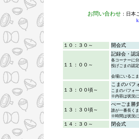
お問い合わせ
：日本
k
１０：３０～
開会式
記録会・認
各コーナーに
１１：００～
投げごまの認
会場にいるこ
こまのパフ
１３：００頃～
こまのパフォ
※内容は状況
べーごま勝
１３：３０頃～
誰が一番長く
※時間は状況
１４：３０～
閉会式